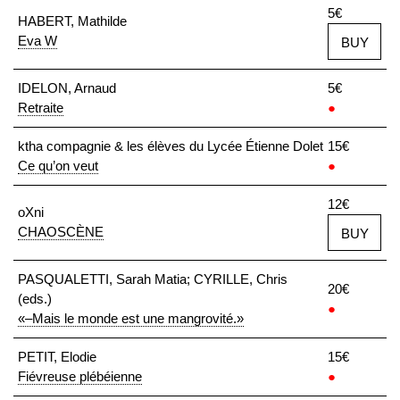
5€
HABERT, Mathilde
Eva W
BUY
IDELON, Arnaud
5€
Retraite
●
ktha compagnie & les élèves du Lycée Étienne Dolet
15€
Ce qu’on veut
●
12€
oXni
CHAOSCÈNE
BUY
PASQUALETTI, Sarah Matia; CYRILLE, Chris
20€
(eds.)
●
«–Mais le monde est une mangrovité.»
PETIT, Elodie
15€
Fiévreuse plébéienne
●