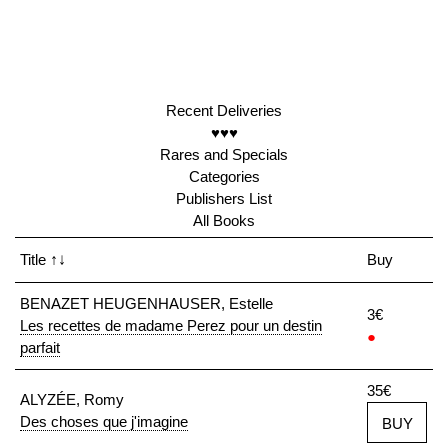
Recent Deliveries
♥♥♥
Rares and Specials
Categories
Publishers List
All Books
Title
↑↓
Buy
BENAZET HEUGENHAUSER, Estelle
3€
Les recettes de madame Perez pour un destin
●
parfait
35€
ALYZÉE, Romy
Des choses que j'imagine
BUY