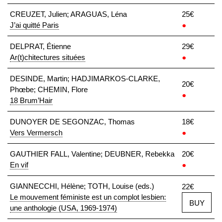
CREUZET, Julien; ARAGUAS, Léna
25€
J’ai quitté Paris
●
DELPRAT, Étienne
29€
Ar(t)chitectures situées
●
DESINDE, Martin; HADJIMARKOS-CLARKE,
20€
Phœbe; CHEMIN, Flore
●
18 Brum’Hair
DUNOYER DE SEGONZAC, Thomas
18€
Vers Vermersch
●
GAUTHIER FALL, Valentine; DEUBNER, Rebekka
20€
En vif
●
GIANNECCHI, Hélène; TOTH, Louise (eds.)
22€
Le mouvement féministe est un complot lesbien:
BUY
une anthologie (USA, 1969-1974)