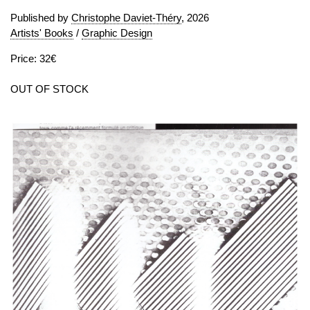
Published by
Christophe Daviet-Théry
, 2026
Artists' Books
/
Graphic Design
Price: 32€
OUT OF STOCK