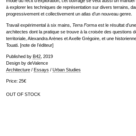
mode du récit d’exploration, cet ouvrage se veut aussi un manuel de
à explorer les techniques de représentation sur divers terrains, da
progressivement et collectivement un atlas d’un nouveau genre.
Travail expérimental à six mains,
Terra Forma
est le résultat d’un
architectes dont la pratique se trouve à la croisée des questions 
territoriale, Alexandra Arènes et Axelle Grégoire, et une historien
Touati. [note de l'éditeur]
Published by
B42
, 2019
Design by deValence
Architecture
/
Essays
/
Urban Studies
Price: 25€
OUT OF STOCK