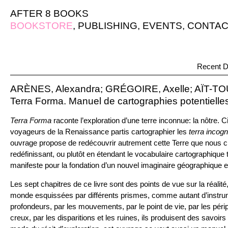
AFTER 8 BOOKS
BOOKSTORE
,
PUBLISHING
,
EVENTS
,
CONTAC
Recent D
ARÈNES, Alexandra; GRÉGOIRE, Axelle; AÏT-TOU
Terra Forma. Manuel de cartographies potentielle
Terra Forma
raconte l’exploration d’une terre inconnue: la nôtre. C
voyageurs de la Renaissance partis cartographier les
terra incogn
ouvrage propose de redécouvrir autrement cette Terre que nous c
redéfinissant, ou plutôt en étendant le vocabulaire cartographique tra
manifeste pour la fondation d’un nouvel imaginaire géographique et,
Les sept chapitres de ce livre sont des points de vue sur la réalité
monde esquissées par différents prismes, comme autant d’instrum
profondeurs, par les mouvements, par le point de vie, par les périp
creux, par les disparitions et les ruines, ils produisent des savoirs 