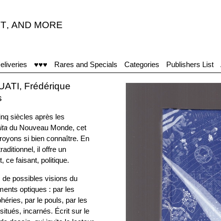
T
,
AND MORE
eliveries
♥♥♥
Rares and Specials
Categories
Publishers List
ATI, Frédérique
s
inq siècles après les
ita
du Nouveau Monde, cet
royons si bien connaître. En
ditionnel, il offre un
 ce faisant, politique.
, de possibles visions du
ents optiques : par les
héries, par le pouls, par les
situés, incarnés. Écrit sur le