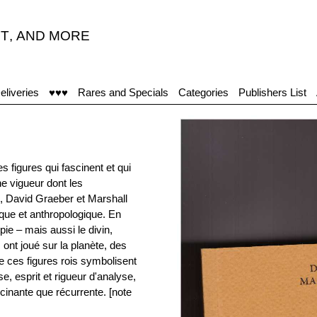
T
,
AND MORE
eliveries
♥♥♥
Rares and Specials
Categories
Publishers List
 figures qui fascinent et qui
e vigueur dont les
s, David Graeber et Marshall
ique et anthropologique. En
opie – mais aussi le divin,
s ont joué sur la planète, des
e ces figures rois symbolisent
, esprit et rigueur d'analyse,
cinante que récurrente. [note