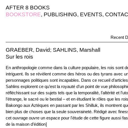
AFTER 8 BOOKS
BOOKSTORE
,
PUBLISHING
,
EVENTS
,
CONTAC
Recent D
GRAEBER, David; SAHLINS, Marshall
Sur les rois
En anthropologie comme dans la culture populaire, les rois sont des
intriguent. Ils se révèlent comme des héros ou des tyrans avec un
personnages politiques sont incapables. Dans ce recueil d’article
Sahlins explorent ce qu’est la royauté d’un point de vue philosoph
réfléchissant sur des sujets tels que la temporalité, l’altérité et l’ut
l’étrange, le sacré ou le bestial – et en étudiant le rôles que les roi
Bakongo aux Aztèques en passant par les Shilluk, ils montrent qu
bien plus de choses que la seule souveraineté. Rédigé avec finesse
cet ouvrage ouvre un espace pour l'étude de cette figure aussi fas
de la maison d’édition]