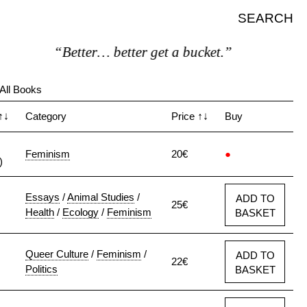
SEARCH
“Better… better get a bucket.”
All Books
↑↓
Category
Price
↑↓
Buy
Feminism
20€
●
)
Essays
/
Animal Studies
/
ADD TO
25€
Health
/
Ecology
/
Feminism
BASKET
Queer Culture
/
Feminism
/
ADD TO
22€
Politics
BASKET