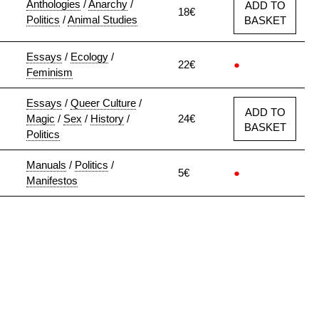
Anthologies
/
Anarchy
/
ADD TO
18€
Politics
/
Animal Studies
BASKET
Essays
/
Ecology
/
22€
●
Feminism
Essays
/
Queer Culture
/
ADD TO
Magic
/
Sex
/
History
/
24€
BASKET
Politics
Manuals
/
Politics
/
5€
●
Manifestos