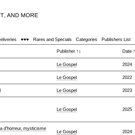
T
,
AND MORE
eliveries
♥♥♥
Rares and Specials
Categories
Publishers List
Publisher
↑↓
Date
Le Gospel
2024
Le Gospel
2022
d
Le Gospel
2023
Le Gospel
2025
a d’horreur, mysticisme
Le Gospel
2024