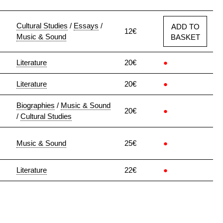
Cultural Studies
/
Essays
/
ADD TO
12€
Music & Sound
BASKET
Literature
20€
●
Literature
20€
●
Biographies
/
Music & Sound
20€
●
/
Cultural Studies
Music & Sound
25€
●
Literature
22€
●