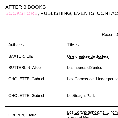
AFTER 8 BOOKS
BOOKSTORE
,
PUBLISHING
,
EVENTS
,
CONTAC
Recent D
Author
↑↓
Title
↑↓
BAXTER, Ella
Une créature de douleur
BUTTERLIN, Alice
Les heures défuntes
CHOLETTE, Gabriel
Les Carnets de l’Undergroun
CHOLETTE, Gabriel
Le Straight Park
Les Écrans sanglants. Ciném
CRONIN, Claire
& regard féminin