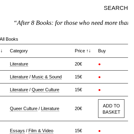
SEARCH
“After 8 Books: for those who need more than 7.
All Books
↑↓
Category
Price
↑↓
Buy
Literature
20€
●
Literature
/
Music & Sound
15€
●
Literature
/
Queer Culture
15€
●
ADD TO
Queer Culture
/
Literature
20€
BASKET
Essays
/
Film & Video
15€
●