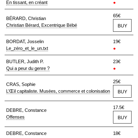
En tissant, en créant
●
65€
BÉRARD, Christian
Christian Bérard, Excentrique Bébé
BUY
BORDAT, Josselin
19€
Le_zéro_et_le_un.txt
●
BUTLER, Judith P.
23€
Qui a peur du genre ?
●
25€
CRAS, Sophie
L’Œil capitaliste. Musées, commerce et colonisation
BUY
17.5€
DEBRE, Constance
Offenses
BUY
DEBRE, Constance
18€