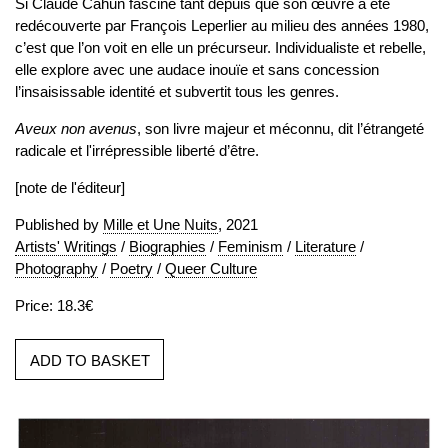
Si Claude Cahun fascine tant depuis que son œuvre a été
redécouverte par François Leperlier au milieu des années 1980,
c’est que l’on voit en elle un précurseur. Individualiste et rebelle,
elle explore avec une audace inouïe et sans concession
l’insaisissable identité et subvertit tous les genres.
Aveux non avenus
, son livre majeur et méconnu, dit l’étrangeté
radicale et l'irrépressible liberté d’être.
[note de l'éditeur]
Published by
Mille et Une Nuits
, 2021
Artists' Writings
/
Biographies
/
Feminism
/
Literature
/
Photography
/
Poetry
/
Queer Culture
Price: 18.3€
ADD TO BASKET