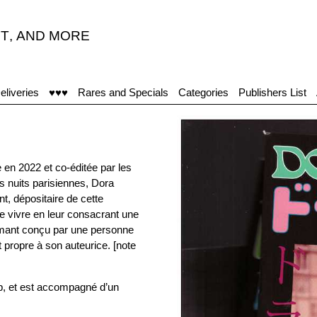
T
,
AND MORE
eliveries
♥♥♥
Rares and Specials
Categories
Publishers List
e en 2022 et co-éditée par les
s nuits parisiennes, Dora
t, dépositaire de cette
re vivre en leur consacrant une
amant conçu par une personne
t propre à son auteurice. [note
pp, et est accompagné d’un