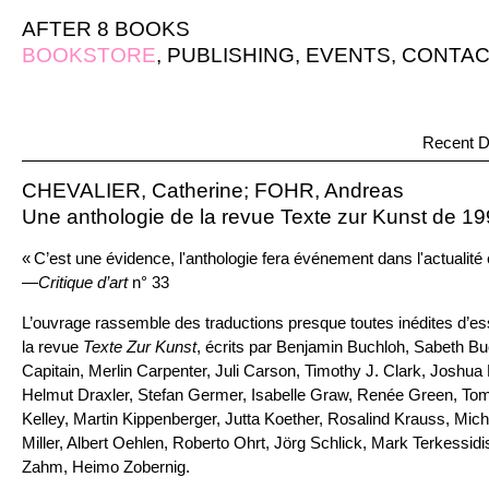
AFTER 8 BOOKS
BOOKSTORE
,
PUBLISHING
,
EVENTS
,
CONTAC
Recent D
CHEVALIER, Catherine; FOHR, Andreas
Une anthologie de la revue Texte zur Kunst de 1
« C’est une évidence, l'anthologie fera événement dans l'actualité 
—
Critique d’art
n° 33
L’ouvrage rassemble des traductions presque toutes inédites d’es
la revue
Texte Zur Kunst
, écrits par Benjamin Buchloh, Sabeth Bu
Capitain, Merlin Carpenter, Juli Carson, Timothy J. Clark, Joshua
Helmut Draxler, Stefan Germer, Isabelle Graw, Renée Green, Tom H
Kelley, Martin Kippenberger, Jutta Koether, Rosalind Krauss, Mich
Miller, Albert Oehlen, Roberto Ohrt, Jörg Schlick, Mark Terkessidi
Zahm, Heimo Zobernig.