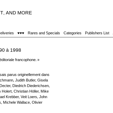
T
,
AND MORE
eliveries
♥♥♥
Rares and Specials
Categories
Publishers List
990 à 1998
éditoriale francophone. »
sais parus originellement dans
chmann, Judith Butler, Gisela
 Decter, Diedrich Diederichsen,
olert, Christian Höller, Mike
ael Krebber, Veit Loers, John
s, Michele Wallace, Olivier