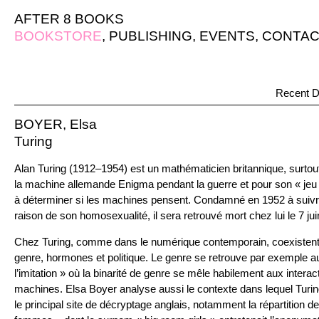
AFTER 8 BOOKS
BOOKSTORE
,
PUBLISHING
,
EVENTS
,
CONTAC
Recent D
BOYER, Elsa
Turing
Alan Turing (1912–1954) est un mathématicien britannique, surtou
la machine allemande Enigma pendant la guerre et pour son « jeu de
à déterminer si les machines pensent. Condamné en 1952 à suivr
raison de son homosexualité, il sera retrouvé mort chez lui le 7 ju
Chez Turing, comme dans le numérique contemporain, coexistent 
genre, hormones et politique. Le genre se retrouve par exemple a
l’imitation » où la binarité de genre se mêle habilement aux intera
machines. Elsa Boyer analyse aussi le contexte dans lequel Turing 
le principal site de décryptage anglais, notamment la répartition