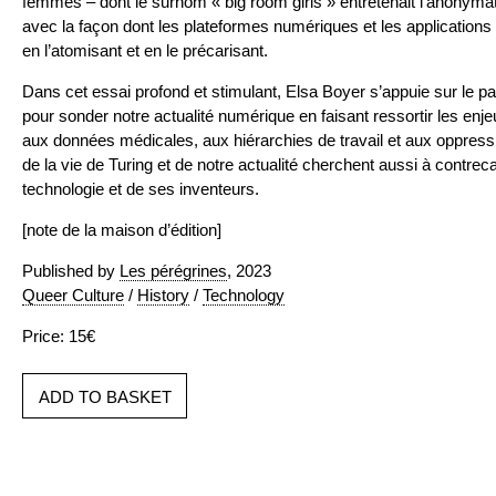
femmes – dont le surnom « big room girls » entretenait l’anonymat 
avec la façon dont les plateformes numériques et les applications af
en l’atomisant et en le précarisant.
Dans cet essai profond et stimulant, Elsa Boyer s’appuie sur le pa
pour sonder notre actualité numérique en faisant ressortir les enj
aux données médicales, aux hiérarchies de travail et aux oppress
de la vie de Turing et de notre actualité cherchent aussi à contrec
technologie et de ses inventeurs.
[note de la maison d’édition]
Published by
Les pérégrines
, 2023
Queer Culture
/
History
/
Technology
Price: 15€
ADD TO BASKET