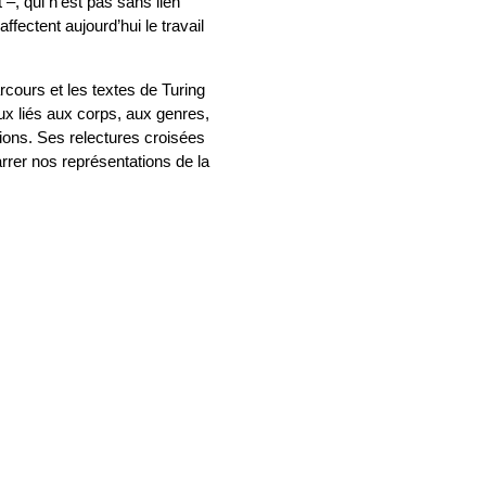
–, qui n’est pas sans lien
fectent aujourd’hui le travail
rcours et les textes de Turing
eux liés aux corps, aux genres,
ions. Ses relectures croisées
arrer nos représentations de la