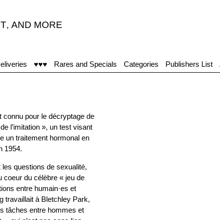
T
,
AND MORE
eliveries
♥♥♥
Rares and Specials
Categories
Publishers List
t connu pour le décryptage de
 l’imitation », un test visant
e un traitement hormonal en
in 1954.
les questions de sexualité,
u coeur du célèbre « jeu de
ctions entre humain·es et
travaillait à Bletchley Park,
 des tâches entre hommes et