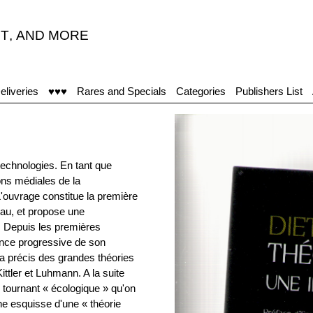
T
,
AND MORE
eliveries
♥♥♥
Rares and Specials
Categories
Publishers List
 technologies. En tant que
ons médiales de la
 L'ouvrage constitue la première
au, et propose une
. Depuis les premières
ience progressive de son
ma précis des grandes théories
ttler et Luhmann. A la suite
u tournant « écologique » qu'on
ne esquisse d'une « théorie