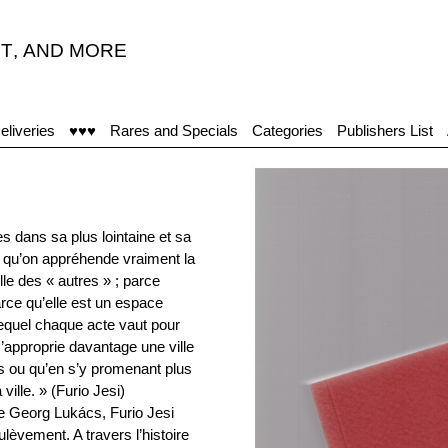
T
,
AND MORE
eliveries
♥♥♥
Rares and Specials
Categories
Publishers List
s dans sa plus lointaine et sa
e qu’on appréhende vraiment la
lle des « autres » ; parce
parce qu’elle est un espace
lequel chaque acte vaut pour
pproprie davantage une ville
es ou qu’en s’y promenant plus
 ville. » (Furio Jesi)
ne Georg Lukács, Furio Jesi
èvement. A travers l’histoire