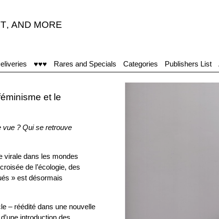
T
,
AND MORE
eliveries
♥♥♥
Rares and Specials
Categories
Publishers List
féminisme et le
e vue ? Qui se retrouve
 virale dans les mondes
 croisée de l’écologie, des
tués » est désormais
cle – réédité dans une nouvelle
d’une introduction des