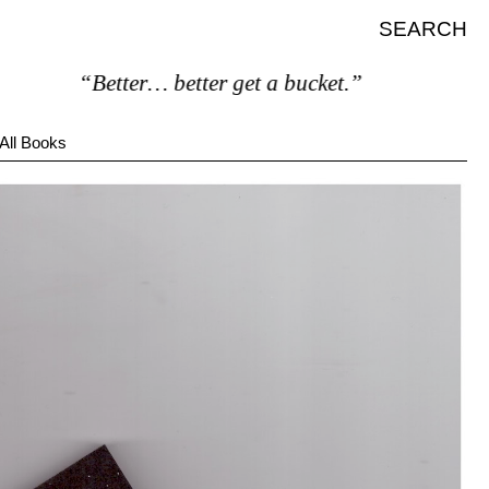
SEARCH
“Better… better get a bucket.”
All Books