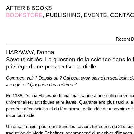
AFTER 8 BOOKS
BOOKSTORE
,
PUBLISHING
,
EVENTS
,
CONTAC
Recent D
HARAWAY, Donna
Savoirs situés. La question de la science dans le 
privilège d’une perspective partielle
Comment voir ? Depuis où ? Qui peut avoir plus d’un seul point d
aveuglé·e ? Qui porte des œillères ?
En 1988, Donna Haraway donnait naissance à une notion devenue
universitaires, artistiques et militants. Quarante ans plus tard, à la
pensées décoloniales et du féminisme, cette idée de « savoirs si
incontournable.
Un essai majeur pour construire les savoirs terrestres du 21e siè
traduction de Marin Schaffner, accompagné d’un cahier d’images, 