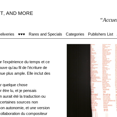
T
,
AND MORE
“Accueil moye
eliveries
♥♥♥
Rares and Specials
Categories
Publishers List
ur l'expérience du temps et ce
ve qu'au fil de l'écriture de
nue plus ample. Elle inclut des
par quelque chose
 être lu, et je pensais
aurait été la traduction ou
é certaines sources non
r son autonomie, et une version
 collaboration du compositeur