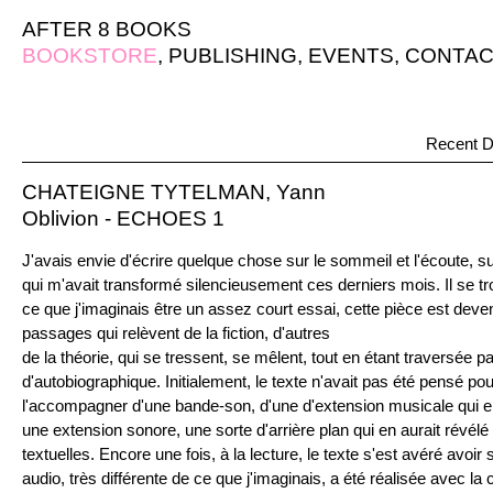
AFTER 8 BOOKS
BOOKSTORE
,
PUBLISHING
,
EVENTS
,
CONTAC
Recent D
CHATEIGNE TYTELMAN, Yann
Oblivion - ECHOES 1
J'avais envie d'écrire quelque chose sur le sommeil et l'écoute, s
qui m'avait transformé silencieusement ces derniers mois. Il se trou
ce que j'imaginais être un assez court essai, cette pièce est deve
passages qui relèvent de la fiction, d'autres
de la théorie, qui se tressent, se mêlent, tout en étant traversée 
d'autobiographique. Initialement, le texte n'avait pas été pensé pour
l'accompagner d'une bande-son, d'une d'extension musicale qui en 
une extension sonore, une sorte d'arrière plan qui en aurait révél
textuelles. Encore une fois, à la lecture, le texte s'est avéré avoi
audio, très différente de ce que j'imaginais, a été réalisée avec la