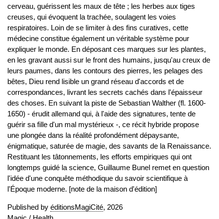
cerveau, guérissent les maux de tête ; les herbes aux tiges
creuses, qui évoquent la trachée, soulagent les voies
respiratoires. Loin de se limiter à des fins curatives, cette
médecine constitue également un véritable système pour
expliquer le monde. En déposant ces marques sur les plantes,
en les gravant aussi sur le front des humains, jusqu'au creux de
leurs paumes, dans les contours des pierres, les pelages des
bêtes, Dieu rend lisible un grand réseau d'accords et de
correspondances, livrant les secrets cachés dans l'épaisseur
des choses. En suivant la piste de Sebastian Walther (fl. 1600-
1650) - érudit allemand qui, à l'aide des signatures, tente de
guérir sa fille d'un mal mystérieux -, ce récit hybride propose
une plongée dans la réalité profondément dépaysante,
énigmatique, saturée de magie, des savants de la Renaissance.
Restituant les tâtonnements, les efforts empiriques qui ont
longtemps guidé la science, Guillaume Bunel remet en question
l'idée d'une conquête méthodique du savoir scientifique à
l'Époque moderne. [note de la maison d'édition]
Published by
éditionsMagiCité
, 2026
Magic
/
Health