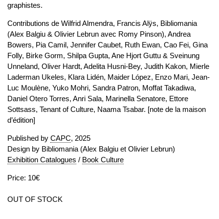
graphistes.
Contributions de Wilfrid Almendra, Francis Alÿs, Bibliomania
(Alex Balgiu & Olivier Lebrun avec Romy Pinson), Andrea
Bowers, Pia Camil, Jennifer Caubet, Ruth Ewan, Cao Fei, Gina
Folly, Birke Gorm, Shilpa Gupta, Ane Hjort Guttu & Sveinung
Unneland, Oliver Hardt, Adelita Husni-Bey, Judith Kakon, Mierle
Laderman Ukeles, Klara Lidén, Maider López, Enzo Mari, Jean-
Luc Moulène, Yuko Mohri, Sandra Patron, Moffat Takadiwa,
Daniel Otero Torres, Anri Sala, Marinella Senatore, Ettore
Sottsass, Tenant of Culture, Naama Tsabar. [note de la maison
d’édition]
Published by
CAPC
, 2025
Design by Bibliomania (Alex Balgiu et Olivier Lebrun)
Exhibition Catalogues
/
Book Culture
Price: 10€
OUT OF STOCK