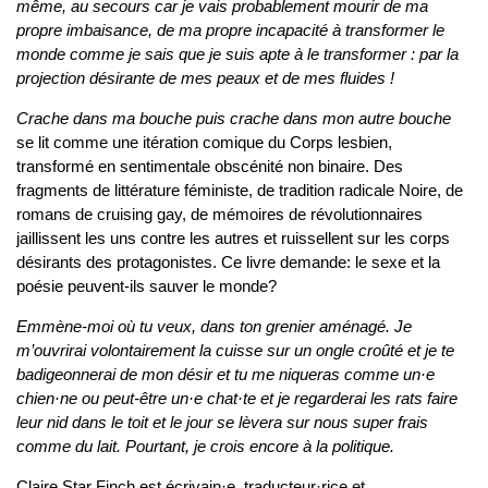
même, au secours car je vais probablement mourir de ma
propre imbaisance, de ma propre incapacité à transformer le
monde comme je sais que je suis apte à le transformer : par la
projection désirante de mes peaux et de mes fluides !
Crache dans ma bouche puis crache dans mon autre bouche
se lit comme une itération comique du Corps lesbien,
transformé en sentimentale obscénité non binaire. Des
fragments de littérature féministe, de tradition radicale Noire, de
romans de cruising gay, de mémoires de révolutionnaires
jaillissent les uns contre les autres et ruissellent sur les corps
désirants des protagonistes. Ce livre demande: le sexe et la
poésie peuvent-ils sauver le monde?
Emmène-moi où tu veux, dans ton grenier aménagé. Je
m’ouvrirai volontairement la cuisse sur un ongle croûté et je te
badigeonnerai de mon désir et tu me niqueras comme un·e
chien·ne ou peut-être un·e chat·te et je regarderai les rats faire
leur nid dans le toit et le jour se lèvera sur nous super frais
comme du lait. Pourtant, je crois encore à la politique.
Claire Star Finch est écrivain·e, traducteur·rice et