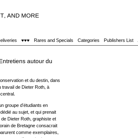
T
,
AND MORE
eliveries
♥♥♥
Rares and Specials
Categories
Publishers List
Entretiens autour du
conservation et du destin, dans
 travail de Dieter Roth, à
central.
 un groupe d'étudiants en
édié au sujet, et qui prenait
s de Dieter Roth, graphiste et
porain de Bretagne consacrait
apparurent comme exemplaires,