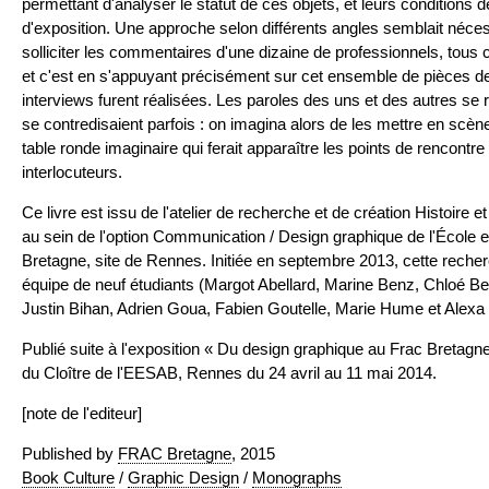
permettant d'analyser le statut de ces objets, et leurs conditions 
d'exposition. Une approche selon différents angles semblait néces
solliciter les commentaires d'une dizaine de professionnels, tous 
et c'est en s'appuyant précisément sur cet ensemble de pièces de
interviews furent réalisées. Les paroles des uns et des autres se 
se contredisaient parfois : on imagina alors de les mettre en scène
table ronde imaginaire qui ferait apparaître les points de rencontr
interlocuteurs.
Ce livre est issu de l'atelier de recherche et de création Histoire
au sein de l'option Communication / Design graphique de l'École 
Bretagne, site de Rennes. Initiée en septembre 2013, cette recher
équipe de neuf étudiants (Margot Abellard, Marine Benz, Chloé Ber
Justin Bihan, Adrien Goua, Fabien Goutelle, Marie Hume et Alexa
Publié suite à l'exposition « Du design graphique au Frac Bretagne,
du Cloître de l'EESAB, Rennes du 24 avril au 11 mai 2014.
[note de l'editeur]
Published by
FRAC Bretagne
, 2015
Book Culture
/
Graphic Design
/
Monographs