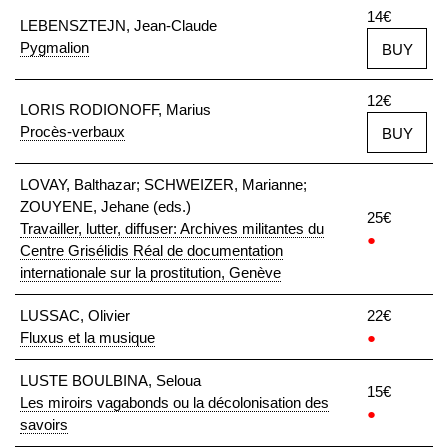
14€
LEBENSZTEJN, Jean-Claude
Pygmalion
BUY
12€
LORIS RODIONOFF, Marius
Procès-verbaux
BUY
LOVAY, Balthazar; SCHWEIZER, Marianne;
ZOUYENE, Jehane (eds.)
25€
Travailler, lutter, diffuser: Archives militantes du
●
Centre Grisélidis Réal de documentation
internationale sur la prostitution, Genève
LUSSAC, Olivier
22€
Fluxus et la musique
●
LUSTE BOULBINA, Seloua
15€
Les miroirs vagabonds ou la décolonisation des
●
savoirs