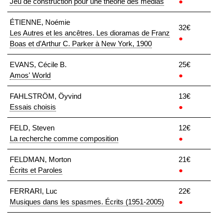
Jeu de construction pour une théorie des médias
●
ÉTIENNE, Noémie
32€
Les Autres et les ancêtres. Les dioramas de Franz
●
Boas et d’Arthur C. Parker à New York, 1900
EVANS, Cécile B.
25€
Amos' World
●
FAHLSTRÖM, Öyvind
13€
Essais choisis
●
FELD, Steven
12€
La recherche comme composition
●
FELDMAN, Morton
21€
Écrits et Paroles
●
FERRARI, Luc
22€
Musiques dans les spasmes. Écrits (1951-2005)
●