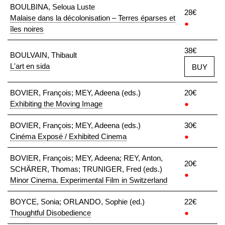
BOULBINA, Seloua Luste
28€
Malaise dans la décolonisation – Terres éparses et
●
îles noires
38€
BOULVAIN, Thibault
L'art en sida
BUY
BOVIER, François; MEY, Adeena (eds.)
20€
Exhibiting the Moving Image
●
BOVIER, François; MEY, Adeena (eds.)
30€
Cinéma Exposé / Exhibited Cinema
●
BOVIER, François; MEY, Adeena; REY, Anton,
20€
SCHÄRER, Thomas; TRUNIGER, Fred (eds.)
●
Minor Cinema. Experimental Film in Switzerland
BOYCE, Sonia; ORLANDO, Sophie (ed.)
22€
Thoughtful Disobedience
●