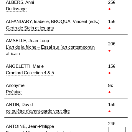
ALBERS, Anni
25€
Du tissage
●
ALFANDARY, Isabelle; BROQUA, Vincent (eds.)
15€
Gertrude Stein et les arts
●
AMSELLE, Jean-Loup
20€
L'art de la friche – Essai sur l'art contemporain
●
africain
ANGELETTI, Marie
15€
Cranford Collection 4 & 5
●
Anonyme
8€
Poésiue
●
ANTIN, David
15€
ce qu’être d’avant-garde veut dire
●
24€
ANTOINE, Jean-Philippe