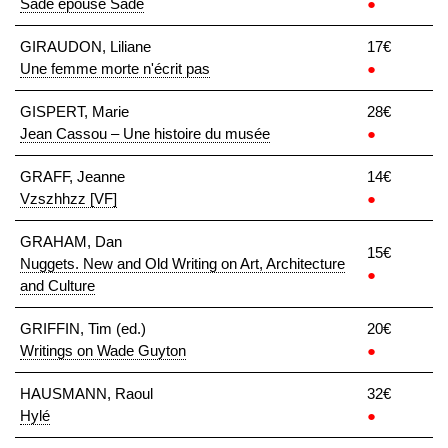
Sade épouse Sade
●
GIRAUDON, Liliane
17€
Une femme morte n'écrit pas
●
GISPERT, Marie
28€
Jean Cassou – Une histoire du musée
●
GRAFF, Jeanne
14€
Vzszhhzz [VF]
●
GRAHAM, Dan
15€
Nuggets. New and Old Writing on Art, Architecture
●
and Culture
GRIFFIN, Tim (ed.)
20€
Writings on Wade Guyton
●
HAUSMANN, Raoul
32€
Hylé
●