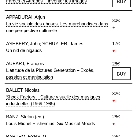
Farces et Attrapes – Inventer les images
BUY
APPADURAI, Arjun
30€
La vie sociale des choses. Les marchandises dans
●
une perspective culturelle
ASHBERY, John; SCHUYLER, James
17€
Un nid de nigauds
●
AUBART, François
28€
L'attitude de la Pictures Generation – Excès,
BUY
passion et manipulation
BALLET, Nicolas
32€
Shock Factory – Culture visuelle des musiques
●
industrielles (1969-1995)
BANZ, Stefan (ed.)
28€
Louis Michel Eilshemius. Six Musical Moods
●
BARTHOLEYNS, Gil
24€