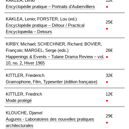
KAKLEA, Lenio
12€
Encyclopédie pratique – Portraits d'Aubervilliers
●
KAKLEA, Lenio; FORSTER, Lou (ed.)
25€
Encyclopédie pratique – Détour / Practical
●
Encyclopædia – Detours
KIRBY, Michael; SCHECHNER, Richard; BOVIER,
François; MARGEL, Serge (eds.)
26€
Happenings & Events – Tulane Drama Review – vol.
●
10, no. 2, Hiver 1965
KITTLER, Friederich
32€
Gramophone, Film, Typewriter (édition française)
●
KITTLER, Friedrich
12€
Mode protégé
●
KLOUCHE, Djamel
29€
Augures - Laboratoires des nouvelles pratiques
●
architecturales