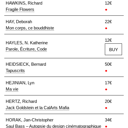
HAWKINS, Richard
12€
Fragile Flowers
●
HAY, Deborah
22€
Mon corps, ce bouddhiste
●
12€
HAYLES, N. Katherine
Parole, Écriture, Code
BUY
HEIDSIECK, Bernard
50€
Tapuscrits
●
HEJINIAN, Lyn
17€
Ma vie
●
HERTZ, Richard
20€
Jack Goldstein et la CalArts Mafia
●
HORAK, Jan-Christopher
34€
Saul Bass – Autopsie du design cinématographique
●