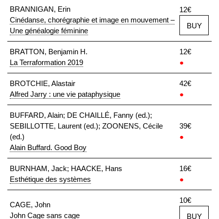
BRANNIGAN, Erin
12€
Cinédanse, chorégraphie et image en mouvement –
BUY
Une généalogie féminine
BRATTON, Benjamin H.
12€
La Terraformation 2019
●
BROTCHIE, Alastair
42€
Alfred Jarry : une vie pataphysique
●
BUFFARD, Alain; DE CHAILLÉ, Fanny (ed.);
SEBILLOTTE, Laurent (ed.); ZOONENS, Cécile
39€
(ed.)
●
Alain Buffard. Good Boy
BURNHAM, Jack; HAACKE, Hans
16€
Esthétique des systèmes
●
10€
CAGE, John
John Cage sans cage
BUY