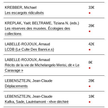
KREBBER, Michael
33€
Les escargots ridiculisés
●
KREPLAK, Yaël; BELTRAME, Tiziana N. (eds.)
28€
Les réserves des musées. Écologies des
●
collections
LABELLE-ROJOUX, Arnaud
42€
LCDB (Le Culte Des Banni.e.s)
●
LABELLE-ROJOUX, Arnaud
8€
Récits de la vie de Michelangelo Merisi, dit « Le
●
Caravage »
LEBENSZTEJN, Jean-Claude
28€
Déplacements
●
LEBENSZTEJN, Jean-Claude
18€
Kafka, Sade, Lautréamont - rêve déchiré
●