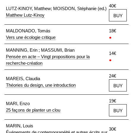
40€
LUTZ-KINOY, Matthew; MOISDON, Stéphanie (ed.)
Matthew Lutz-Kinoy
BUY
MALDONADO, Tomás
18€
Vers une écologie critique
●
MANNING, Erin ; MASSUMI, Brian
14€
Pensée en acte – Vingt propositions pour la
●
recherche-création
24€
MAREIS, Claudia
Théories du design, une introduction
BUY
19€
MARI, Enzo
25 façons de planter un clou
BUY
MARIN, Louis
30€
Événements de contemporanéité et autres écrits sur