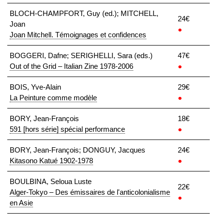
BLOCH-CHAMPFORT, Guy (ed.); MITCHELL,
24€
Joan
●
Joan Mitchell. Témoignages et confidences
BOGGERI, Dafne; SERIGHELLI, Sara (eds.)
47€
Out of the Grid – Italian Zine 1978-2006
●
BOIS, Yve-Alain
29€
La Peinture comme modèle
●
BORY, Jean-François
18€
591 [hors série] spécial performance
●
BORY, Jean-François; DONGUY, Jacques
24€
Kitasono Katué 1902-1978
●
BOULBINA, Seloua Luste
22€
Alger-Tokyo – Des émissaires de l'anticolonialisme
●
en Asie