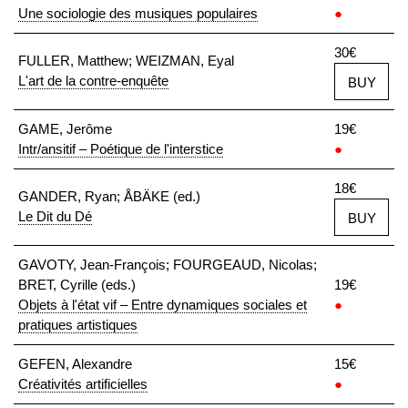
Une sociologie des musiques populaires
●
30€
FULLER, Matthew; WEIZMAN, Eyal
L'art de la contre-enquête
BUY
GAME, Jerôme
19€
Intr/ansitif – Poétique de l'interstice
●
18€
GANDER, Ryan; ÅBÄKE (ed.)
Le Dit du Dé
BUY
GAVOTY, Jean-François; FOURGEAUD, Nicolas;
BRET, Cyrille (eds.)
19€
Objets à l'état vif – Entre dynamiques sociales et
●
pratiques artistiques
GEFEN, Alexandre
15€
Créativités artificielles
●