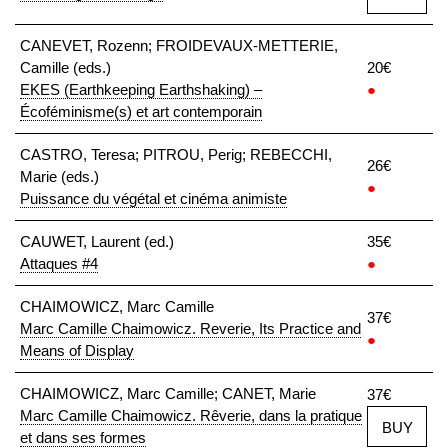
CANEVET, Rozenn; FROIDEVAUX-METTERIE,
Camille (eds.)
20€
EKES (Earthkeeping Earthshaking) –
●
Écoféminisme(s) et art contemporain
CASTRO, Teresa; PITROU, Perig; REBECCHI,
26€
Marie (eds.)
●
Puissance du végétal et cinéma animiste
CAUWET, Laurent (ed.)
35€
Attaques #4
●
CHAIMOWICZ, Marc Camille
37€
Marc Camille Chaimowicz. Reverie, Its Practice and
●
Means of Display
CHAIMOWICZ, Marc Camille; CANET, Marie
37€
Marc Camille Chaimowicz. Rêverie, dans la pratique
BUY
et dans ses formes