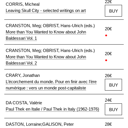
22€
CORRIS, Micheal
Leaving Skull City - selected writings on art
BUY
CRANSTON, Meg; OBRIST, Hans-Ulrich (eds.)
20€
More than You Wanted to Know about John
●
Baldessari Vol. 1
CRANSTON, Meg; OBRIST, Hans-Ulrich (eds.)
20€
More than You Wanted to Know about John
●
Baldessari Vol. 2
CRARY, Jonathan
26€
L’écorchement du monde. Pour en finir avec l’ère
BUY
numérique : vers un monde post-capitaliste
24€
DA COSTA, Valérie
Paul Thek en Italie / Paul Thek in Italy (1962-1976)
BUY
DASTON, Lorraine;GALISON, Peter
28€