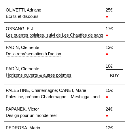
OLIVETTI, Adriano
25€
Écrits et discours
●
OSSANG, F. J.
17€
Les guerres polaires, suivi de Les Chauffes de sang
●
PADÍN, Clemente
13€
De la représentation à l’action
●
10€
PADÍN, Clemente
Horizons ouverts & autres poèmes
BUY
PALESTINE, Charlemagne; CANET, Marie
15€
Palestine, prénom Charlemagne – Meshigga Land
●
PAPANEK, Victor
24€
Design pour un monde réel
●
PEDROSA, Mario
12€