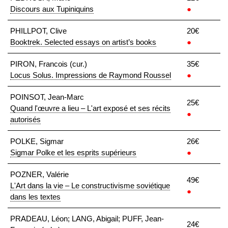
Discours aux Tupiniquins
●
PHILLPOT, Clive
20€
Booktrek. Selected essays on artist’s books
●
PIRON, Francois (cur.)
35€
Locus Solus. Impressions de Raymond Roussel
●
POINSOT, Jean-Marc
25€
Quand l'œuvre a lieu – L'art exposé et ses récits
●
autorisés
POLKE, Sigmar
26€
Sigmar Polke et les esprits supérieurs
●
POZNER, Valérie
49€
L'Art dans la vie – Le constructivisme soviétique
●
dans les textes
PRADEAU, Léon; LANG, Abigail; PUFF, Jean-
24€