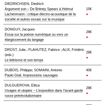
DIEDRICHSEN, Diedrich
Argument son – De Britney Spears à Helmut
15€
Lachenmann : critique électro-acoustique de la
●
société et autres essais sur la musique
DONGUY, Jacques
28€
Essai sur la poésie numérique ou vers un
●
élargissement du langage
DROST, Julia ; FLAHUTEZ, Fabrice ; ALIX, Frédéric
28€
(eds.)
●
Le lettrisme et son temps
DUBOIS, Philippe; SOMAINI, Antonio
40€
Paolo Gioli. Impressions sauvages
●
DULGUEROVA, Elitza
28€
Usages et utopies – L’exposition dans l’avant-garde
●
russe prérévolutionnaire