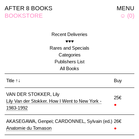
AFTER 8 BOOKS
MENU
BOOKSTORE
☺
(
0
)
Recent Deliveries
♥♥♥
Rares and Specials
Categories
Publishers List
All Books
Title
↑↓
Buy
VAN DER STOKKER, Lily
25€
Lily Van der Stokker. How I Went to New York -
●
1983-1992
AKASEGAWA, Genpei; CARDONNEL, Sylvain (ed.)
26€
Anatomie du Tomason
●