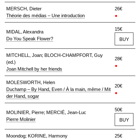
MERSCH, Dieter
26€
Théorie des médias – Une introduction
●
15€
MIDAL, Alexandra
Do You Speak Flower?
BUY
MITCHELL, Joan; BLOCH-CHAMPFORT, Guy
28€
(ed.)
●
Joan Mitchell by her friends
MOLESWORTH, Helen
20€
Duchamp – By Hand, Even / À la main, même / Mit
●
der Hand, sogar
50€
MOLINIER, Pierre; MERCIÉ, Jean-Luc
Pierre Molinier
BUY
Moondog; KORINE, Harmony
25€