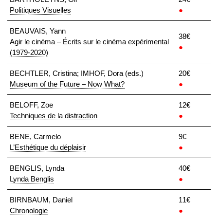
Politiques Visuelles
●
BEAUVAIS, Yann
38€
Agir le cinéma – Écrits sur le cinéma expérimental
●
(1979-2020)
BECHTLER, Cristina; IMHOF, Dora (eds.)
20€
Museum of the Future – Now What?
●
BELOFF, Zoe
12€
Techniques de la distraction
●
BENE, Carmelo
9€
L’Esthétique du déplaisir
●
BENGLIS, Lynda
40€
Lynda Benglis
●
BIRNBAUM, Daniel
11€
Chronologie
●