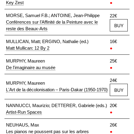
Key Zest
●
MORSE, Samuel F.B.; ANTOINE, Jean-Philippe
22€
Conférences sur l’Affinité de la Peinture avec le
BUY
reste des Beaux-Arts
MULLICAN, Matt; ERGINO, Nathalie (ed.)
16€
Matt Mullican: 12 By 2
●
MURPHY, Maureen
25€
De l'imaginaire au musée
●
24€
MURPHY, Maureen
L'Art de la décolonisation – Paris-Dakar (1950-1970)
BUY
NANNUCCI, Maurizio; DETTERER, Gabriele (eds.)
20€
Artist-Run Spaces
●
NEUHAUS, Max
26€
Les pianos ne poussent pas sur les arbres
●