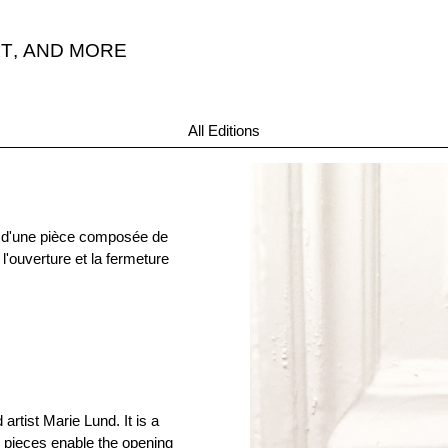
T
,
AND MORE
"actuellement e
All Editions
it d'une pièce composée de
l'ouverture et la fermeture
rtist Marie Lund. It is a
 pieces enable the opening