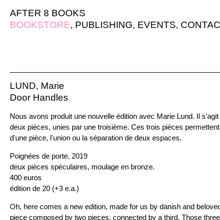
AFTER 8 BOOKS
BOOKSTORE
,
PUBLISHING
,
EVENTS
,
CONTAC
LUND, Marie
Door Handles
Nous avons produit une nouvelle édition avec Marie Lund. Il s'ag
deux pièces, unies par une troisième. Ces trois pièces permettent 
d'une pièce, l'union ou la séparation de deux espaces.
Poignées de porte, 2019
deux pièces spéculaires, moulage en bronze.
400 euros
édition de 20 (+3 e.a.)
Oh, here comes a new edition, made for us by danish and beloved a
piece composed by two pieces, connected by a third. Those three