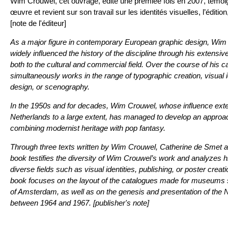
Wim Crouwel, cet ouvrage, édité une premièe fois en 2007, témoig
œuvre et revient sur son travail sur les identités visuelles, l’édition
[note de l'éditeur]
As a major figure in contemporary European graphic design, Wi
widely influenced the history of the discipline through his extensiv
both to the cultural and commercial field. Over the course of his c
simultaneously works in the range of typographic creation, visual i
design, or scenography.
In the 1950s and for decades, Wim Crouwel, whose influence ext
Netherlands to a large extent, has managed to develop an approac
combining modernist heritage with pop fantasy.
Through three texts written by Wim Crouwel, Catherine de Smet 
book testifies the diversity of Wim Crouwel’s work and analyzes hi
diverse fields such as visual identities, publishing, or poster creati
book focuses on the layout of the catalogues made for museums
of Amsterdam, as well as on the genesis and presentation of the 
between 1964 and 1967. [publisher's note]