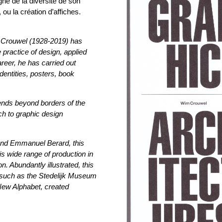
ne de la diversité de son
, ou la création d’affiches.
m Crouwel (1928-2019) has
e practice of design, applied
areer, he has carried out
dentities, posters, book
ends beyond borders of the
h to graphic design
and Emmanuel Berard, this
s wide range of production in
on. Abundantly illustrated, this
 such as the Stedelijk Museum
New Alphabet, created