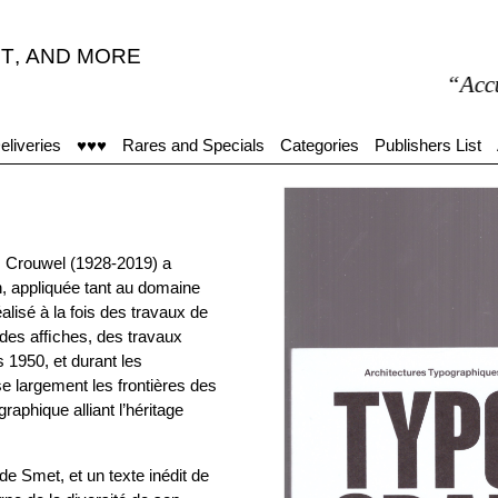
T
,
AND MORE
“Accueil mo
eliveries
♥♥♥
Rares and Specials
Categories
Publishers List
 Crouwel (1928-2019) a
gn, appliquée tant au domaine
alisé à la fois des travaux de
, des afﬁches, des travaux
 1950, et durant les
e largement les frontières des
aphique alliant l’héritage
e Smet, et un texte inédit de