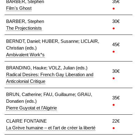
BARBER, Stephen
35€
Film's Ghost
●
BARBER, Stephen
30€
The Projectionists
●
BERNDT, Daniel; HUBER, Susanne; LICLAIR,
45€
Christian (eds.)
●
Ambivalent Work*s
BRANDING, Hauke; VOLZ, Julian (eds.)
30€
Radical Desires: French Gay Liberation and
●
Anticolonial Critique
BRUN, Catherine; FAU, Guillaume; GRAU,
35€
Donatien (eds.)
●
Pierre Guyotat et l’Algérie
CLAIRE FONTAINE
22€
La Grève humaine – et l’art de créer la liberté
●