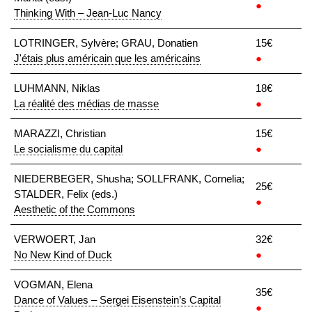
●
Thinking With – Jean-Luc Nancy
LOTRINGER, Sylvère; GRAU, Donatien
15€
J'étais plus américain que les américains
●
LUHMANN, Niklas
18€
La réalité des médias de masse
●
MARAZZI, Christian
15€
Le socialisme du capital
●
NIEDERBEGER, Shusha; SOLLFRANK, Cornelia;
25€
STALDER, Felix (eds.)
●
Aesthetic of the Commons
VERWOERT, Jan
32€
No New Kind of Duck
●
VOGMAN, Elena
35€
Dance of Values – Sergei Eisenstein’s Capital
●