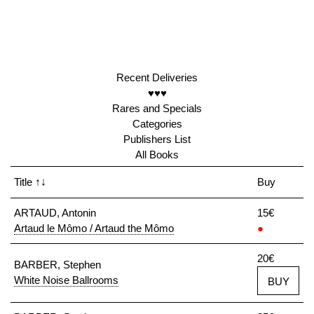
Recent Deliveries
♥♥♥
Rares and Specials
Categories
Publishers List
All Books
Title
↑↓
Buy
ARTAUD, Antonin
15€
Artaud le Mômo / Artaud the Mômo
●
20€
BARBER, Stephen
White Noise Ballrooms
BUY