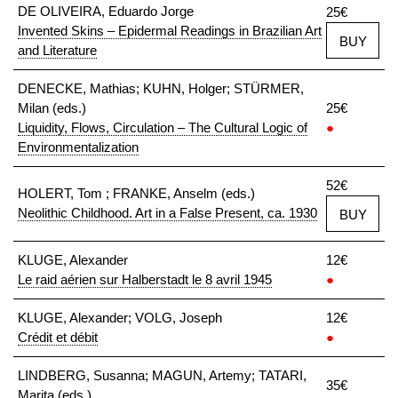
DE OLIVEIRA, Eduardo Jorge
25€
Invented Skins – Epidermal Readings in Brazilian Art
BUY
and Literature
DENECKE, Mathias; KUHN, Holger; STÜRMER,
Milan (eds.)
25€
Liquidity, Flows, Circulation – The Cultural Logic of
●
Environmentalization
52€
HOLERT, Tom ; FRANKE, Anselm (eds.)
Neolithic Childhood. Art in a False Present, ca. 1930
BUY
KLUGE, Alexander
12€
Le raid aérien sur Halberstadt le 8 avril 1945
●
KLUGE, Alexander; VOLG, Joseph
12€
Crédit et débit
●
LINDBERG, Susanna; MAGUN, Artemy; TATARI,
35€
Marita (eds.)