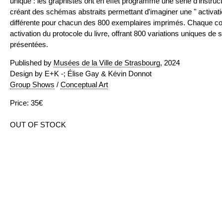
unique : les graphistes ont en effet programmé une série d'instru
créant des schémas abstraits permettant d'imaginer une " activat
différente pour chacun des 800 exemplaires imprimés. Chaque cop
activation du protocole du livre, offrant 800 variations uniques d
présentées.
Published by
Musées de la Ville de Strasbourg
, 2024
Design by E+K -; Élise Gay & Kévin Donnot
Group Shows
/
Conceptual Art
Price: 35€
OUT OF STOCK