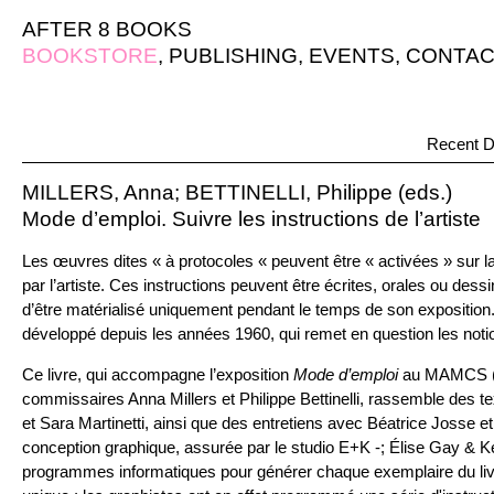
AFTER 8 BOOKS
BOOKSTORE
,
PUBLISHING
,
EVENTS
,
CONTAC
Recent D
MILLERS, Anna; BETTINELLI, Philippe (eds.)
Mode d’emploi. Suivre les instructions de l’artiste
Les œuvres dites « à protocoles « peuvent être « activées » sur la
par l’artiste. Ces instructions peuvent être écrites, orales ou dess
d’être matérialisé uniquement pendant le temps de son exposition
développé depuis les années 1960, qui remet en question les notions
Ce livre, qui accompagne l’exposition
Mode d’emploi
au MAMCS (St
commissaires Anna Millers et Philippe Bettinelli, rassemble des 
et Sara Martinetti, ainsi que des entretiens avec Béatrice Josse e
conception graphique, assurée par le studio E+K -; Élise Gay & Ké
programmes informatiques pour générer chaque exemplaire du liv