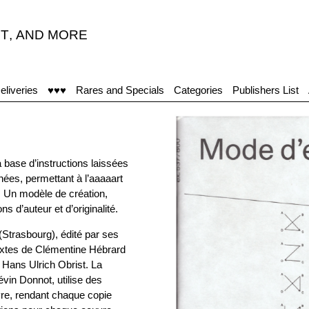
T
,
AND MORE
eliveries
♥♥♥
Rares and Specials
Categories
Publishers List
 base d’instructions laissées
inées, permettant à l’aaaaart
. Un modèle de création,
 d’auteur et d’originalité.
rasbourg), édité par ses
textes de Clémentine Hébrard
t Hans Ulrich Obrist. La
vin Donnot, utilise des
re, rendant chaque copie