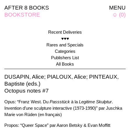
AFTER 8 BOOKS
MENU
BOOKSTORE
☺
(
0
)
Recent Deliveries
♥♥♥
Rares and Specials
Categories
Publishers List
All Books
DUSAPIN, Alice; PIALOUX, Alice; PINTEAUX,
Baptiste (eds.)
Octopus notes #7
Opus: “Franz West. Du
Passstück
à la
Legitime Skulptur
.
Invention d’une sculpture interactive (1973-1990)” par Juschka
Marie von Rüden (en français)
Propos: “Queer Space” par Aaron Betsky & Evan Moffitt