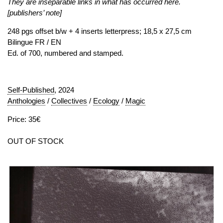
They are inseparable links in what has occurred here.
[publishers’ note]
248 pgs offset b/w + 4 inserts letterpress; 18,5 x 27,5 cm
Bilingue FR / EN
Ed. of 700, numbered and stamped.
Self-Published
, 2024
Anthologies
/
Collectives
/
Ecology
/
Magic
Price: 35€
OUT OF STOCK