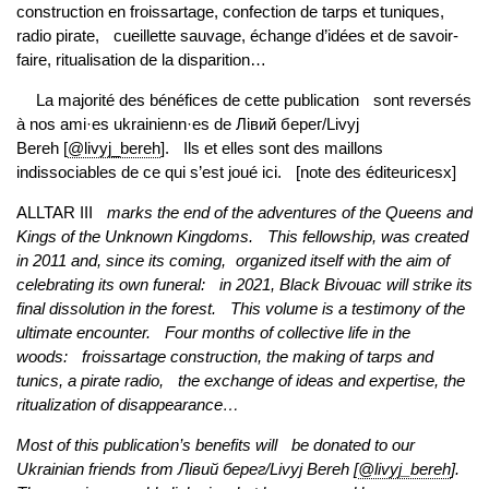
construction en froissartage, confection de tarps et tuniques,
radio pirate, cueillette sauvage, échange d’idées et de savoir-
faire, ritualisation de la disparition…
La majorité des bénéfices de cette publication sont reversés
à nos ami·es ukrainienn·es de Лівий берег/Livyj
Bereh [
@livyj_bereh
]. Ils et elles sont des maillons
indissociables de ce qui s’est joué ici. [note des éditeuricesx]
ALLTAR III
marks the end of the adventures of the Queens and
Kings of the Unknown Kingdoms. This fellowship, was created
in 2011 and, since its coming, organized itself with the aim of
celebrating its own funeral: in 2021, Black Bivouac will strike its
final dissolution in the forest. This volume is a testimony of the
ultimate encounter. Four months of collective life in the
woods: froissartage construction, the making of tarps and
tunics, a pirate radio, the exchange of ideas and expertise, the
ritualization of disappearance…
Most of this publication’s benefits will be donated to our
Ukrainian friends from Лівий берег/Livyj Bereh [
@livyj_bereh
].