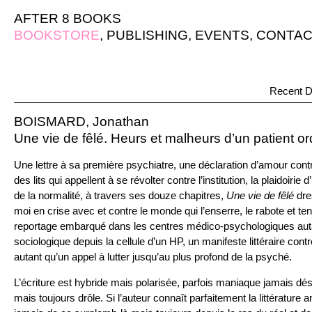
AFTER 8 BOOKS
BOOKSTORE
,
PUBLISHING
,
EVENTS
,
CONTAC
Recent D
BOISMARD, Jonathan
Une vie de fêlé. Heurs et malheurs d’un patient or
Une lettre à sa première psychiatre, une déclaration d’amour contr
des lits qui appellent à se révolter contre l’institution, la plaidoirie
de la normalité, à travers ses douze chapitres,
Une vie de fêlé
dre
moi en crise avec et contre le monde qui l’enserre, le rabote et tent
reportage embarqué dans les centres médico-psychologiques aut
sociologique depuis la cellule d’un HP, un manifeste littéraire co
autant qu’un appel à lutter jusqu’au plus profond de la psyché.
L’écriture est hybride mais polarisée, parfois maniaque jamais dé
mais toujours drôle. Si l’auteur connaît parfaitement la littérature an