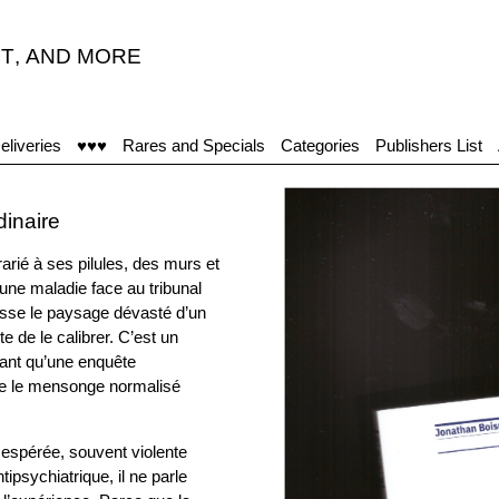
T
,
AND MORE
"
eliveries
♥♥♥
Rares and Specials
Categories
Publishers List
dinaire
arié à ses pilules, des murs et
 d’une maladie face au tribunal
sse le paysage dévasté d’un
e de le calibrer. C’est un
ant qu’une enquête
ntre le mensonge normalisé
sespérée, souvent violente
tipsychiatrique, il ne parle