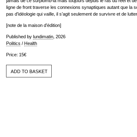
jamais de ce surplomb-là mais toujours depuis le ras du réel et de
ligne de front traverse les connexions synaptiques autant que la soc
pas d’idéologie qui vaille, il s’agit seulement de survivre et de lutte
[note de la maison d’édition]
Published by
lundimatin
, 2026
Politics
/
Health
Price: 15€
ADD TO BASKET