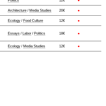
Politics
12€
●
Architecture
/
Media Studies
20€
●
Ecology
/
Food Culture
12€
●
Essays
/
Labor
/
Politics
18€
●
Ecology
/
Media Studies
12€
●