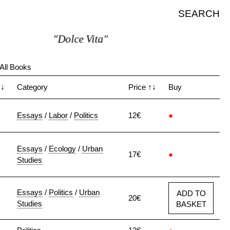
SEARCH
"Dolce Vita"
All Books
↑↓
Category
Price
↑↓
Buy
Essays
/
Labor
/
Politics
12€
●
Essays
/
Ecology
/
Urban
17€
●
Studies
Essays
/
Politics
/
Urban
ADD TO
20€
Studies
BASKET