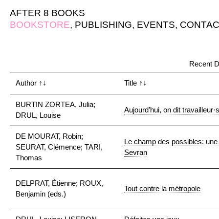
AFTER 8 BOOKS
BOOKSTORE
,
PUBLISHING
,
EVENTS
,
CONTAC
Recent D
Author
↑↓
Title
↑↓
BURTIN ZORTEA, Julia;
Aujourd’hui, on dit travailleur·s
DRUL, Louise
DE MOURAT, Robin;
Le champ des possibles: une 
SEURAT, Clémence; TARI,
Sevran
Thomas
DELPRAT, Étienne; ROUX,
Tout contre la métropole
Benjamin (eds.)