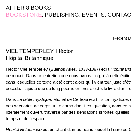
AFTER 8 BOOKS
BOOKSTORE
,
PUBLISHING
,
EVENTS
,
CONTAC
Recent D
VIEL TEMPERLEY, Héctor
Hôpital Britannique
Héctor Viel Temperley (Buenos Aires, 1933-1987) écrit
Hôpital Br
de mourir. Dans un entretien que nous avons intégré à cette édition
dans lesquelles ce texte a été écrit : alors qu’il vient tout juste d
décède. Il ajoute que ce long poème en prose est « le livre d’un tr
Dans
La fable mystique
, Michel de Certeau écrit : « La mystique
des scénarios de corps. » Le corps dont il est question, dans ce
littéralement ouvert, traversé par des sensations si fortes qu’elles 
temps et de l’espace.
Hôpital Britannique
est un chant d’amour dans lequel la figure du C