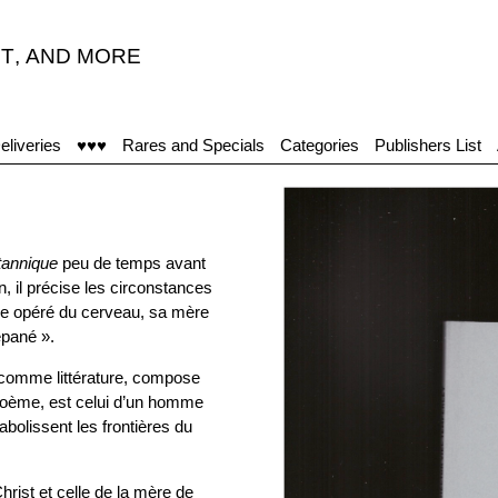
T
,
AND MORE
"T
eliveries
♥♥♥
Rares and Specials
Categories
Publishers List
itannique
peu de temps avant
, il précise les circonstances
’être opéré du cerveau, sa mère
épané ».
, comme littérature, compose
 poème, est celui d’un homme
abolissent les frontières du
hrist et celle de la mère de